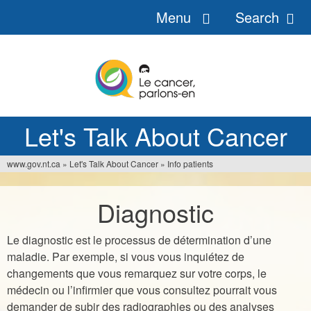
Menu
Search
Jump
to
navigation
Let's Talk About Cancer
www.gov.nt.ca
»
Let's Talk About Cancer
»
Info patients
You
are
Diagnostic
here
Le diagnostic est le processus de détermination d’une
maladie. Par exemple, si vous vous inquiétez de
changements que vous remarquez sur votre corps, le
médecin ou l’infirmier que vous consultez pourrait vous
demander de subir des radiographies ou des analyses