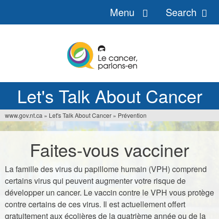
Menu
Search
Jump
to
navigation
Let's Talk About Cancer
www.gov.nt.ca
»
Let's Talk About Cancer
»
Prévention
You
are
Faites-vous vacciner
here
La famille des virus du papillome humain (VPH) comprend
certains virus qui peuvent augmenter votre risque de
développer un cancer. Le vaccin contre le VPH vous protège
contre certains de ces virus. Il est actuellement offert
gratuitement aux écolières de la quatrième année ou de la