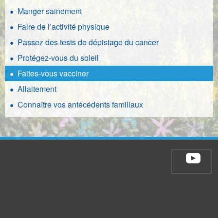
Manger sainement
Faire de l’activité physique
Passez des tests de dépistage du cancer
Protégez-vous du soleil
Faites-vous vacciner
Allaitement
Connaître vos antécédents familiaux