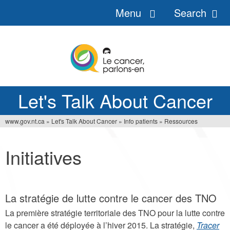
Menu
Search
Jump
to
navigation
Let's Talk About Cancer
www.gov.nt.ca
»
Let's Talk About Cancer
»
Info patients
»
Ressources
You
are
Initiatives
here
La stratégie de lutte contre le cancer des TNO
La première stratégie territoriale des TNO pour la lutte contre
le cancer a été déployée à l’hiver 2015. La stratégie,
Tracer