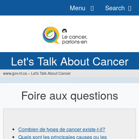
Menu
Search
Jump
to
navigation
Let's Talk About Cancer
www.gov.nt.ca
»
Let's Talk About Cancer
You
are
Foire aux questions
here
Combien de types de cancer existe-t-il?
Quels sont les principales causes ou les